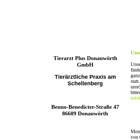
Uns
Tierarzt Plus Donauwörth
GmbH
Unse
find
ganz
Tierärztliche Praxis am
statt.
Schellenberg
unnö
bitt
tele
Benno-Benedicter-Straße 47
86609 Donauwörth
Mont
von 