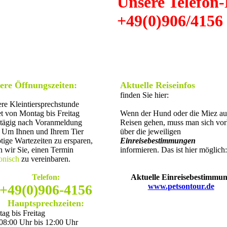
Unsere Telefon-
+49(0)906/4156
ere Öffnungszeiten:
Aktuelle Reiseinfos
finden Sie hier:
re Kleintiersprechstunde
et von Montag bis Freitag
Wenn der Hund oder die Miez au
tägig nach Voranmeldung
Reisen gehen, muss man sich vor
Um Ihnen und Ihrem Tier
über die jeweiligen
tige Wartezeiten zu ersparen,
Einreisebestimmungen
en wir Sie, einen Termin
informieren. Das ist hier möglich:
fonisch
zu vereinbaren.
Telefon:
Aktuelle Einreisebestimmu
+49(0)906-4156
www.petsontour.de
Hauptsprechzeiten:
ag bis Freitag
08:00 Uhr bis 12:00 Uhr