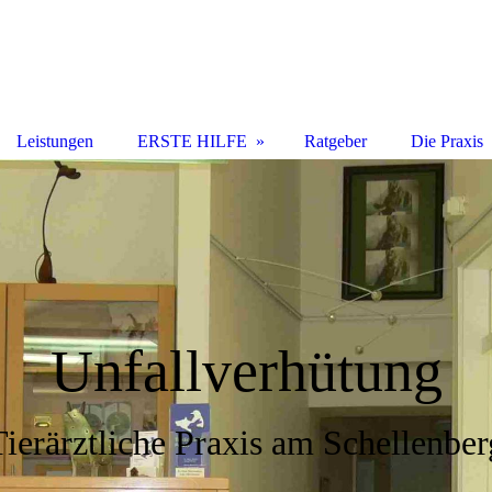
Leistungen
ERSTE HILFE
Ratgeber
Die Praxis
Unfallverhütung
Tierärztliche Praxis am Schellenber